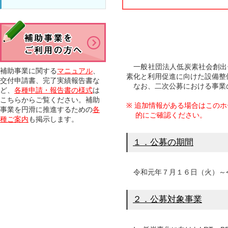
一般社団法人低炭素社会創出促
補助事業に関する
マニュアル
、
素化と利用促進に向けた設備整
交付申請書、完了実績報告書な
なお、二次公募における事業の
ど、
各種申請・報告書の様式
は
こちらからご覧ください。補助
※ 追加情報がある場合はこの
事業を円滑に推進するための
各
的にご確認ください。
種ご案内
も掲示します。
１．公募の期間
令和元年７月１６日（火）～
２．公募対象事業