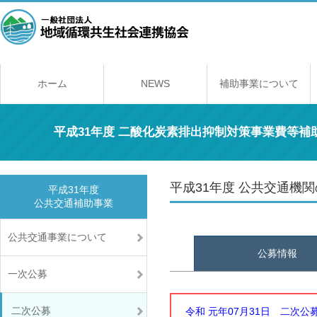
ホーム
NEWS
補助事業について
補助事業のしくみ
年間スケジュール
補助事業一覧
交付規程
経理契約に関する
事業報告書の提出
取得財産の取り扱
平成31年度 二酸化炭素排出抑制対策事業費等
平成31年度 公共交通機
平成31年度
公共交通補助事業
公共交通事業について
公募情報
一次公募
二次公募
令和 元年07月31日 二次