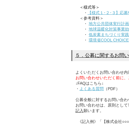
＜様式等＞
・
【様式１･２･３】応募
＜参考資料＞
・
地方公共団体実行計画
・
地球温暖化対策事業効
・
低炭素まちづくり実践
・
環境省COOL CHOICE
５．公募に関するお問い
よくいただくお問い合わせ内
お問い合わせいただく前に、
↓FAQはこちら↓
・
よくある質問
（PDF）
公募全般に対するお問い合わ
お問い合わせは、原則として
記入
願います。
《記入例》「【株式会社○○○】