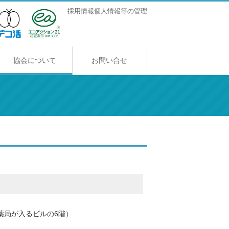
採用情報
個人情報等の管理
協会について
お問い合せ
協会について
ご挨拶
アクセス
採用情報
に薬局が入るビルの6階）