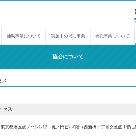
補助事業について
実施中の補助事業
委託事業について
補助事業のしくみ
年間スケジュール
補助事業一覧
交付規程
経理契約に関する原則
事業報告書の提出
取得財産の取り扱い
協会について
セス
クセス
東京都港区虎ノ門1-1-12 虎ノ門ビル6階（西新橋一丁目交差点 1階