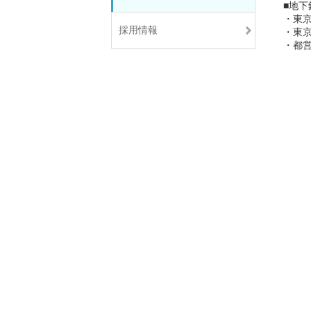
■地下
・東
採用情報
・東
・都営