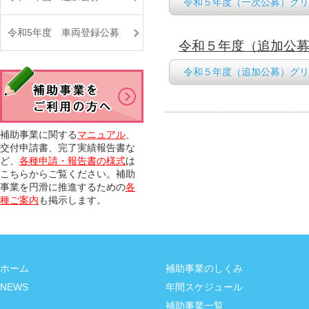
令和５年度（一次公募）グリ
令和5年度 車両登録公募
令和５年度（追加公
令和５年度（追加公募）グリ
補助事業に関する
マニュアル
、
交付申請書、完了実績報告書な
ど、
各種申請・報告書の様式
は
こちらからご覧ください。補助
事業を円滑に推進するための
各
種ご案内
も掲示します。
ホーム
補助事業のしくみ
NEWS
年間スケジュール
補助事業一覧