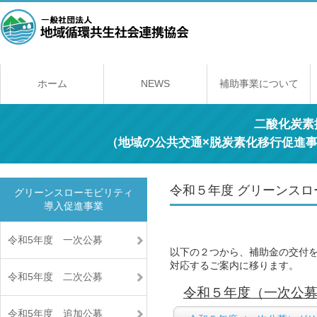
ホーム
NEWS
補助事業について
補助事業のしくみ
年間スケジュール
補助事業一覧
交付規程
経理契約に関する
事業報告書の提出
取得財産の取り扱
二酸化炭素
（地域の公共交通×脱炭素化移行促進
令和５年度 グリーンス
グリーンスローモビリティ
導入促進事業
令和5年度 一次公募
以下の２つから、補助金の交付
対応するご案内に移ります。
令和5年度 二次公募
令和５年度（一次公
令和5年度 追加公募