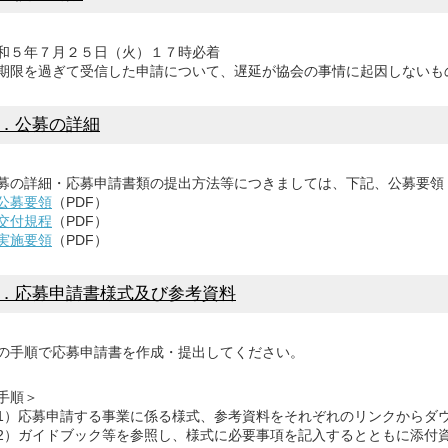
５年７月２５日（火）１７時必着
限を過ぎて受信した申請について、遅延が協会の事情に起因しないも
．
公募の詳細
の詳細・応募申請書類の提出方法等につきましては、下記、公募要領
公募要領
（PDF）
交付規程
（PDF）
実施要領
（PDF）
．応募申請書様式及び参考資料
手順で応募申請書を作成・提出してください。
手順＞
）応募申請する事業に係る様式、参考資料をそれぞれのリンクからダ
）ガイドブック等を参照し、様式に必要事項を記入するとともに添付