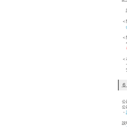
記入
＜問
＜問
令和
＜本
一般
安
６
公募
公募
・
説明