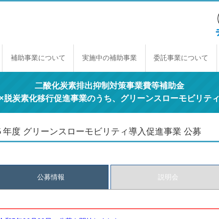
補助事業について
実施中の補助事業
委託事業について
補助事業のしくみ
年間スケジュール
補助事業一覧
交付規程
経理契約に関する原則
事業報告書の提出
取得財産の取り扱い
二酸化炭素排出抑制対策事業費等補助金
×脱炭素化移行促進事業のうち、グリーンスローモビリテ
５年度 グリーンスローモビリティ導入促進事業 公募
公募情報
説明会