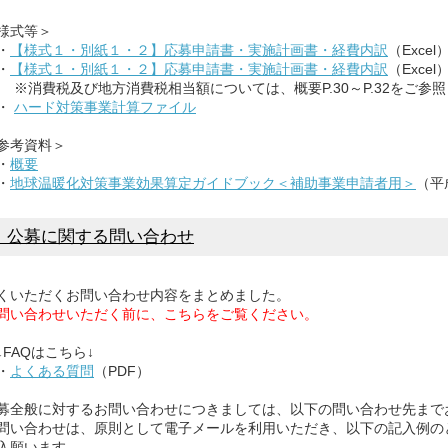
様式等＞
・
【様式１・別紙１・２】応募申請書・実施計画書・経費内訳
（Excel
・
【様式１・別紙１・２】応募申請書・実施計画書・経費内訳
（Exc
費税及び地方消費税相当額については、概要P.30～P.32をご参照
・
ハード対策事業計算ファイル
参考資料＞
・
概要
・
地球温暖化対策事業効果算定ガイドブック＜補助事業申請者用＞
（平
．公募に関する問い合わせ
いただくお問い合わせ内容をまとめました。
問い合わせいただく前に、こちらをご覧ください。
AQはこちら↓
・
よくある質問
（PDF）
全般に対するお問い合わせにつきましては、以下の問い合わせ先まで
い合わせは、原則として電子メールを利用いただき、以下の記入例の
願います。