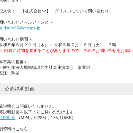
例： 「【株式会社○○】 グリスロについて問い合わせ」
い合わせメールアドレス＞
gurisuro05@rcespa.jp
い合わせ期間＞
５年６月２９日（木）～ 令和５年７月１８日（火）１７時
※ 回答に時間を要することがありますので、早めのお問い合せをお願
事業の担当＞
社団法人地域循環共生社会連携協会 事業部
江・駒谷
．公募説明動画
説明会は開催いたしません。
説明動画を以下よりご覧いただけます。
説明動画
（MP4，約23分，175,115KB）
資料はこちら↓