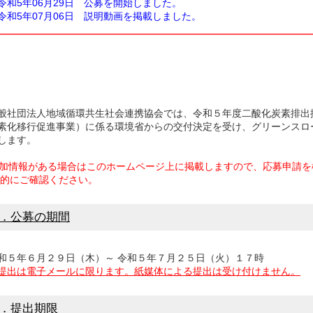
和5年06月29日 公募を開始しました。
和5年07月06日 説明動画を掲載しました。
社団法人地域循環共生社会連携協会では、令和５年度二酸化炭素排出
素化移行促進事業）に係る環境省からの交付決定を受け、グリーンスロ
します。
追加情報がある場合はこのホームページ上に掲載しますので、応募申請
的にご確認ください。
．公募の
期間
５年６月２９日（木）～ 令和５年７月２５日（火）１７時
提出は電子メールに限ります。紙媒体による提出は受け付けません。
．提出期限