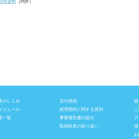
説明資料
（PDF）
業のしくみ
交付規程
協
ケジュール
経理契約に関する原則
ご
業一覧
事業報告書の提出
ア
取得財産の取り扱い
採
お