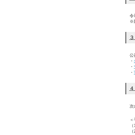
令和
※期
３
公募
・
・
・
４
次の
＜
（1
（2