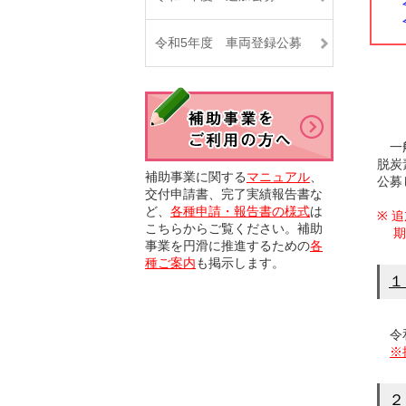
令
令
令和5年度 車両登録公募
一般
脱炭
補助事業に関する
マニュアル
、
公募
交付申請書、完了実績報告書な
ど、
各種申請・報告書の様式
は
※ 
こちらからご覧ください。補助
期
事業を円滑に推進するための
各
種ご案内
も掲示します。
１
令和
※
２