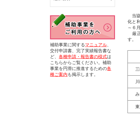
当協
化と
～６
厳正
す
補助事業に関する
マニュアル
、
交付申請書、完了実績報告書な
ど、
各種申請・報告書の様式
は
こちらからご覧ください。補助
事業を円滑に推進するための
各
三
種ご案内
も掲示します。
川
み
東京