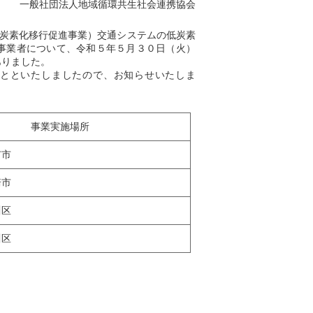
一般社団法人地域循環共生社会連携協会
炭素化移行促進事業）交通システムの低炭素
助事業者について、令和５年５月３０日（火）
ありました。
とといたしましたので、お知らせいたしま
事業実施場所
市
市
区
区