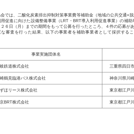
会では、二酸化炭素排出抑制対策事業費等補助金（地域の公共交通×脱
利用促進に向けた設備整備事業（LRT・BRT導入利用促進事業）の補
月２６日（月）までの期間をもって公募を行ったところ、４件の応募が
な審査を行った結果、以下の事業者を補助事業者として採択するこ
。
事業実施団体名
岐鉄道株式会社
三重県四日市
崎鶴見臨港バス株式会社
神奈川県川崎
ずほリース株式会社
東京都江戸川
BRT株式会社
東京都江戸川