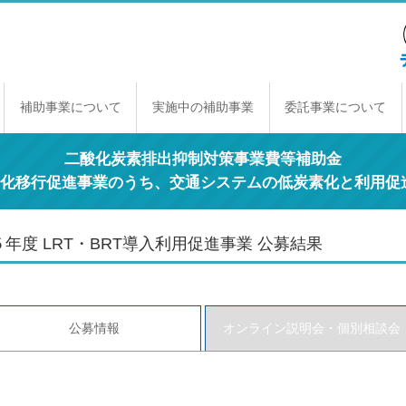
補助事業について
実施中の補助事業
委託事業について
補助事業のしくみ
年間スケジュール
補助事業一覧
交付規程
経理契約に関する原則
事業報告書の提出
取得財産の取り扱い
二酸化炭素排出抑制対策事業費等補助金
素化移行促進事業のうち、交通システムの低炭素化と利用促
年度 LRT・BRT導入利用促進事業 公募結果
公募情報
オンライン説明会・個別相談会