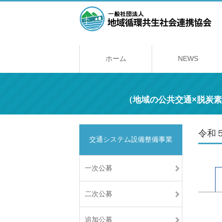
ホーム
NEWS
（地域の公共交通×脱炭
令和５
交通システム設備整備事業
一次公募
二次公募
追加公募