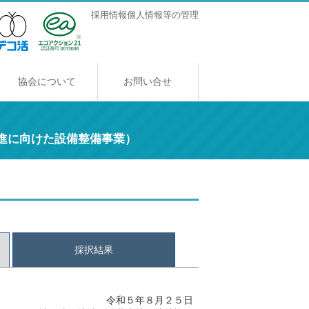
採用情報
個人情報等の管理
協会について
お問い合せ
協会について
ご挨拶
アクセス
採用情報
進に向けた設備整備事業）
採択結果
令和５年８月２５日