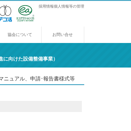
採用情報
個人情報等の管理
協会について
お問い合せ
協会について
ご挨拶
アクセス
採用情報
進に向けた設備整備事業）
マニュアル、申請･報告書様式等