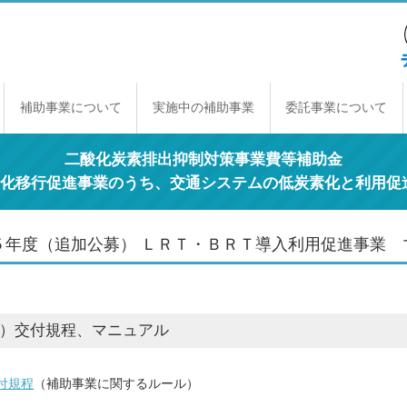
補助事業について
実施中の補助事業
委託事業について
補助事業のしくみ
年間スケジュール
補助事業一覧
交付規程
経理契約に関する原則
事業報告書の提出
取得財産の取り扱い
二酸化炭素排出抑制対策事業費等補助金
素化移行促進事業のうち、交通システムの低炭素化と利用促
５年度（追加公募） ＬＲＴ・ＢＲＴ導入利用促進事業 
1）交付規程、マニュアル
付規程
（補助事業に関するルール）