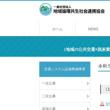
ホーム
NEWS
（地域の公共交通×脱炭
令和
交通システム設備整備事業
一次公募
（
二次公募
交
追加公募