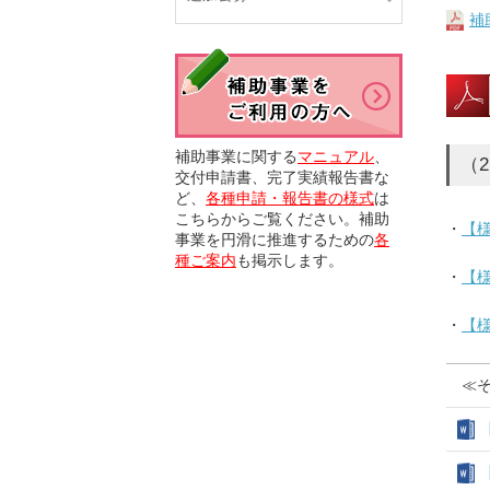
補
補助事業に関する
マニュアル
、
（
交付申請書、完了実績報告書な
ど、
各種申請・報告書の様式
は
こちらからご覧ください。補助
・
【
事業を円滑に推進するための
各
種ご案内
も掲示します。
・
【
・
【
≪そ