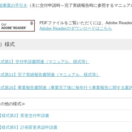
助事業の手引き
（主に交付申請時～完了実績報告時に参照するマニュア
PDFファイルをご覧いただくには、Adobe Read
Adobe Readerのダウンロードはこちら
2）様式
様式第1】交付申請書関連（マニュアル、様式等）
様式第11】完了実績報告書関連（マニュアル、様式等）
様式第16】事業報告書関連（事業完了後に毎年行う事業報告に関する案
の他の様式≫
【様式第2】変更交付申請書
【様式第5】計画変更承認申請書