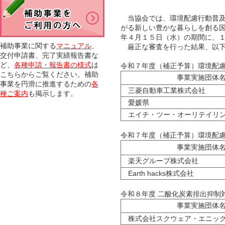
当協会では、環境配慮行動普及
がる新しい豊かな暮らしを創る
年４月１５日（水）の期間に、
補助事業に関する
マニュアル
、
厳正な審査を行った結果、以下
交付申請書、完了実績報告書な
ど、
各種申請・報告書の様式
は
令和７年度（補正予算）環境配
こちらからご覧ください。補助
事業実施団体
事業を円滑に推進するための
各
三菱自動車工業株式会社
種ご案内
も掲示します。
愛媛県
エイチ・ツー・オーリテイリン
令和７年度（補正予算）環境配
事業実施団体
楽天グループ株式会社
Earth hacks株式会社
令和８年度 二酸化炭素排出抑制
事業実施団体
株式会社スクウェア・エニッ