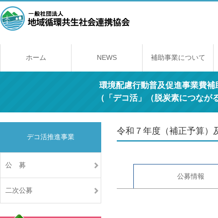
ホーム
NEWS
補助事業について
補助事業のしくみ
年間スケジュール
補助事業一覧
交付規程
経理契約に関する
事業報告書の提出
取得財産の取り扱
環境配慮行動普及促進事業費補
（「デコ活」（脱炭素につなが
令和７年度（補正予算）及
デコ活推進事業
公 募
公募情報
二次公募