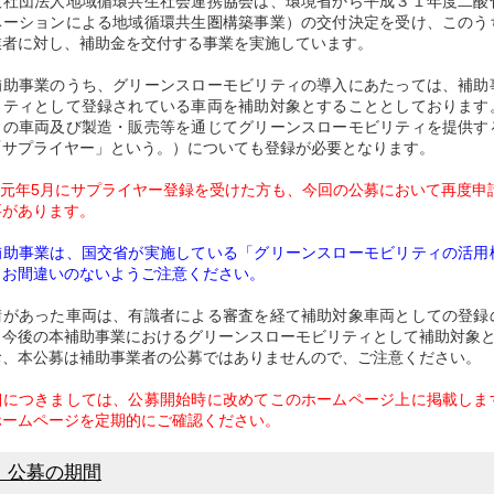
社団法人地域循環共生社会連携協会は、環境省から平成３１年度二酸
ベーションによる地域循環共生圏構築事業）の交付決定を受け、このう
業者に対し、補助金を交付する事業を実施しています。
助事業のうち、グリーンスローモビリティの導入にあたっては、補助
リティとして登録されている車両を補助対象とすることとしております
ィの車両及び製造・販売等を通じてグリーンスローモビリティを提供す
「サプライヤー」という。）についても登録が必要となります。
和元年5月にサプライヤー登録を受けた方も、今回の公募において再度申
要があります。
補助事業は、国交省が実施している「グリーンスローモビリティの活用
。お間違いのないようご注意ください。
があった車両は、有識者による審査を経て補助対象車両としての登録
、今後の本補助事業におけるグリーンスローモビリティとして補助対象
、本公募は補助事業者の公募ではありませんので、ご注意ください。
につきましては、公募開始時に改めてこのホームページ上に掲載しま
ホームページを定期的にご確認ください。
．公募の期間