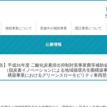
補助事業について
実施中の補助事業
委託事業について
補助事業のしくみ
年間スケジュール
補助事業一覧
交付規程
経理契約に関する原則
事業報告書の提出
取得財産の取り扱い
公募情報
告】平成31年度 二酸化炭素排出抑制対策事業費等補助
（
脱炭素イノベーションによる地域循環共生圏構築
事業におけるグリーンスローモビリティ車両登録