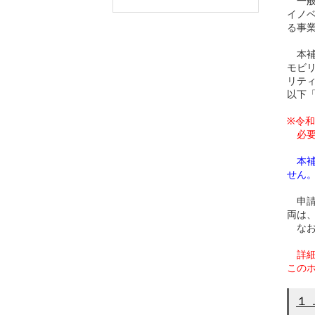
一般
イノ
る事
本補
モビ
リテ
以下
※令
必
本
せん
申請
両は
なお
詳細
この
１