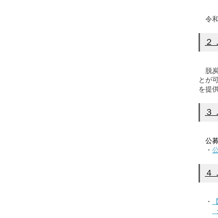
令和
２
脱炭
とが
を提
３
公募
・
４
・