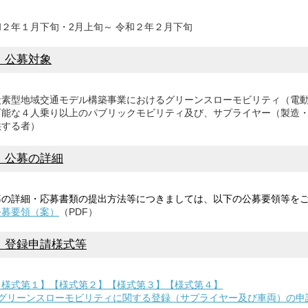
２年１月下旬・2月上旬～ 令和２年２月下旬
．公募対象
素型地域交通モデル構築事業におけるグリーンスローモビリティ（電動
可能な４人乗り以上のパブリックモビリティ及び、サプライヤー（製造
供する者）
．公募の詳細
の詳細・応募書類の提出方法等につきましては、以下の公募要領等をご
公募要領（案）
（PDF）
．登録申請様式等
【様式第１】【様式第２】【様式第３】【様式第４】
グリーンスローモビリティに関する登録（サプライヤー及び車両）の申