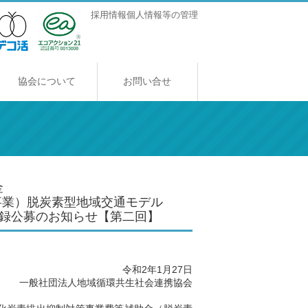
採用情報
個人情報等の管理
協会について
お問い合せ
協会について
ご挨拶
アクセス
採用情報
金
事業
）脱炭素型地域交通モデル
公募のお知らせ【第二回】
令和2年1月27日
一般社団法人地域循環共生社会連携協会