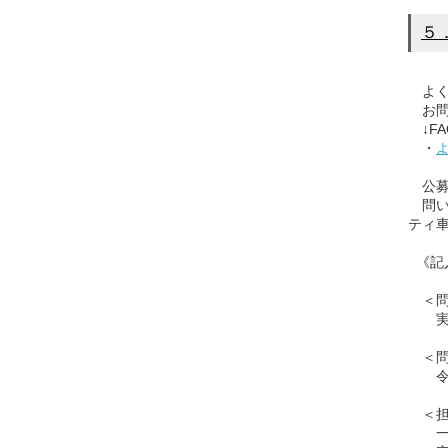
５
よく
お問
↓FA
・
公募
問い
ティ
《記
＜問
実際
＜問
令和
＜担
一般