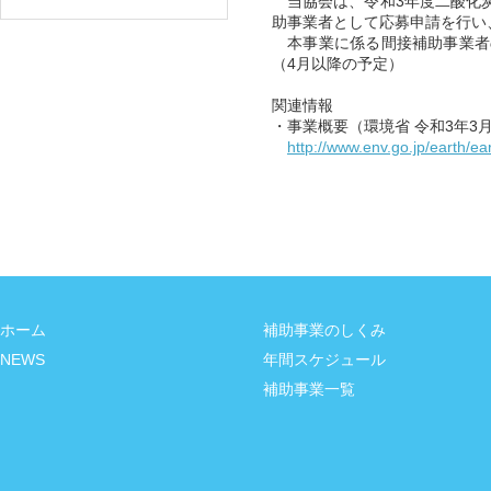
当協会は、令和3年度二酸化炭
助事業者として応募申請を行い
本事業に係る間接補助事業者
（4月以降の予定）
関連情報
・事業概要（環境省 令和3年3
http://www.env.go.jp/earth/e
ホーム
補助事業のしくみ
NEWS
年間スケジュール
補助事業一覧