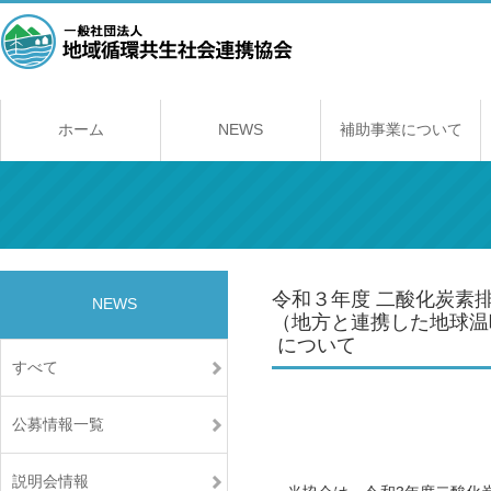
ホーム
NEWS
補助事業について
補助事業のしくみ
年間スケジュール
補助事業一覧
交付規程
経理契約に関する
事業報告書の提出
取得財産の取り扱
令和３年度 二酸化炭素
NEWS
（地方と連携した地球温
について
すべて
公募情報一覧
説明会情報