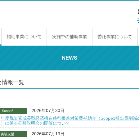
補助事業について
実施中の補助事業
委託事業について
補助事業のしくみ
年間スケジュール
補助事業一覧
交付規程
経理契約に関する原則
事業報告書の提出
取得財産の取り扱い
NEWS
会情報一覧
2026年07月30日
Scope3
年度脱炭素成長型経済構造移行推進対策費補助金（Scope3排出量削減
業）に係る公募説明会の開催について
2026年07月13日
実装支援