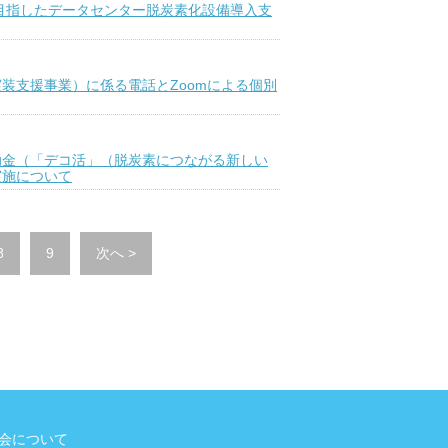
目指したデータセンター脱炭素化設備導入支
装支援事業）に係る電話とZoomによる個別
助金（「デコ活」（脱炭素につながる新しい
実施について
8
9
次へ >
会について