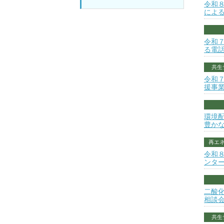
令和
によ
令和
る電話
共生
令和
援事
環境
豊か
再エ
令和
ンタ
二酸
相談
共生