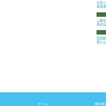
令和
援事
二酸
相談
環境
豊か
ホーム
補助事