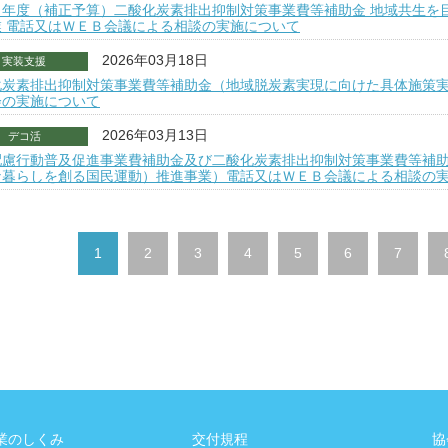
７年度（補正予算）二酸化炭素排出抑制対策事業費等補助金 地域共生を
業 電話又はＷＥＢ会議による相談の実施について
2026年03月18日
実装支援
化炭素排出抑制対策事業費等補助金（地域脱炭素実現に向けた具体施策実
会の実施について
2026年03月13日
デコ活
配慮行動普及促進事業費補助金及び二酸化炭素排出抑制対策事業費等補
な暮らしを創る国民運動）推進事業）電話又はＷＥＢ会議による相談の
1
2
3
4
5
6
7
業のしくみ
交付規程
協