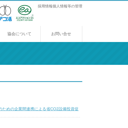
採用情報
個人情報等の管理
協会について
お問い合せ
協会について
ご挨拶
アクセス
採用情報
のための企業間連携による省CO2設備投資促