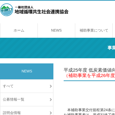
ホーム
NEWS
補助事業について
補助事業のしくみ
年間スケジュール
補助事業一覧
交付規程
経理契約に関する
事業報告書の提出
取得財産の取り扱
事
平成25年度 低炭素価
NEWS
（補助事業を平成26年
すべて
公募情報一覧
本補助事業交付規程第24条に
説明会情報
た補助事業者は、平成31終了