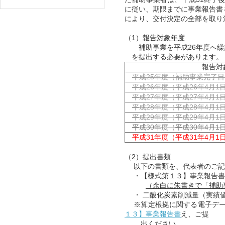
に従い、期限までに事業報告書
により、交付決定の全部を取り
（1）
報告対象年度
補助事業を平成26年度へ繰越
を提出する必要があります。
報告対
平成25年度（補助事業完了日 
平成26年度（平成26年4月1日
平成27年度（平成27年4月1日
平成28年度（平成28年4月1日
平成29年度（平成29年4月1日
平成30年度（平成30年4月1日
平成31年度（平成31年4月1日
（2）
提出書類
以下の書類を、代表者のご記
・【様式第１３】事業報告書
（余白に朱書きで「補助
・ 二酸化炭素削減量（実績
※算定根拠に関する電子データ（
１３】事業報告書
え、ご提
出ください。