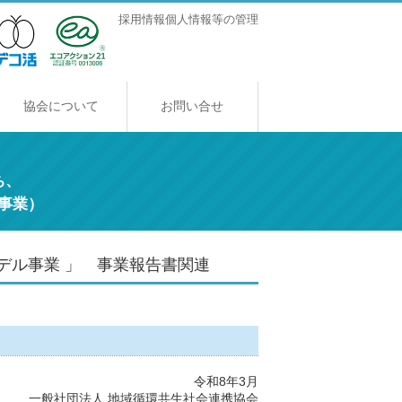
採用情報
個人情報等の管理
協会について
お問い合せ
協会について
ご挨拶
アクセス
採用情報
ち、
事業）
デル事業 」 事業報告書関連
令和8年3月
一般社団法人 地域循環共生社会連携協会