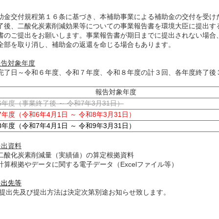
金交付規程第１６条に基づき、本補助事業による補助金の交付を受け
了後、二酸化炭素削減効果等についての事業報告書を環境大臣に提出す
書のご提出をお願いします。事業報告書が期日までに提出されない場合
全部を取り消し、補助金の返還を命じる場合もあります。
報告対象年度
了日～令和６年度、令和７年度、令和８年度の計３回、各年度終了後
報告対象年度
6年度（事業終了後 ～ 令和7年3月31日）
7年度（令和6年4月1日 ～ 令和8年3月31日）
年度（令和7年4月1日 ～ 令和9年3月31日）
提出資料
化炭素削減量（実績値）の算定根拠資料
根拠やデータに関する電子データ（Excelファイル等）
提出先等
及び提出方法は決定次第別途お知らせ致します。