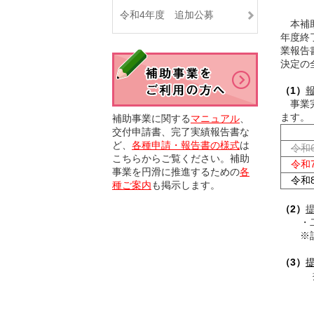
令和4年度 追加公募
本補助
年度終
業報告
決定の
（1）
事業完
ます。
補助事業に関する
マニュアル
、
交付申請書、完了実績報告書な
ど、
各種申請・報告書の様式
は
令和
こちらからご覧ください。補助
令和
事業を円滑に推進するための
各
令和8
種ご案内
も掲示します。
（2）
・二酸
※計算
（3）
提出先