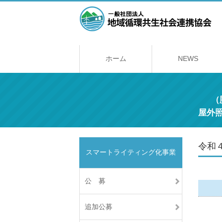
ホーム
NEWS
（
屋外
令和
スマートライティング化事業
公 募
追加公募