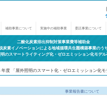
補助事業について
実施中の補助事業
委託事業について
補助事業のしくみ
年間スケジュール
補助事業一覧
交付規程
経理契約に関する原則
事業報告書の提出
取得財産の取り扱い
二酸化炭素排出抑制対策事業費等補助金
脱炭素イノベーションによる地域循環共生圏構築事業のう
照明のスマートライティング化・ゼロエミッション化モデル
４年度 「屋外照明のスマート化・ゼロエミッション化モ
事業報告書について